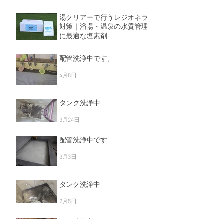
湯クリアーで行うレジオネラ
対策｜浴場・温泉の水質管理
に最適な塩素剤
5月11日
配管洗浄中です。
4月8日
タンク洗浄中
3月24日
配管洗浄中です
3月3日
タンク洗浄中
2月5日