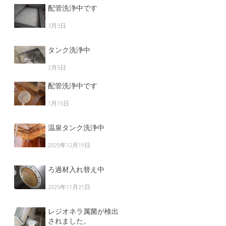
配管洗浄中です
3月3日
タンク洗浄中
浄
2月5日
に
管
配管洗浄中です
と
1月15日
ぜ
温泉タンク洗浄中
2025年12月19日
ろ過材入れ替え中
2025年11月21日
レジオネラ属菌が検出
されました。