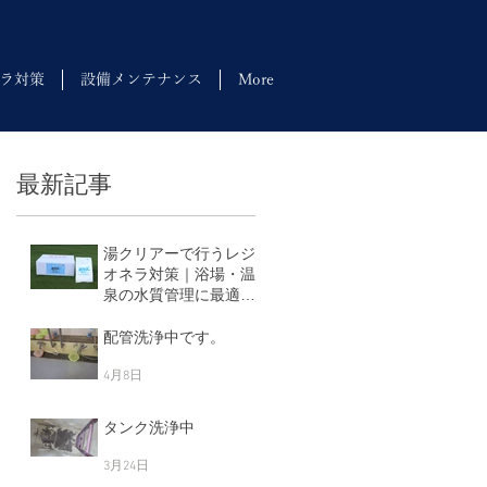
ラ対策
設備メンテナンス
More
最新記事
湯クリアーで行うレジ
オネラ対策｜浴場・温
泉の水質管理に最適な
塩素剤
5月11日
配管洗浄中です。
置
発
4月8日
洗
タンク洗浄中
げ
え
3月24日