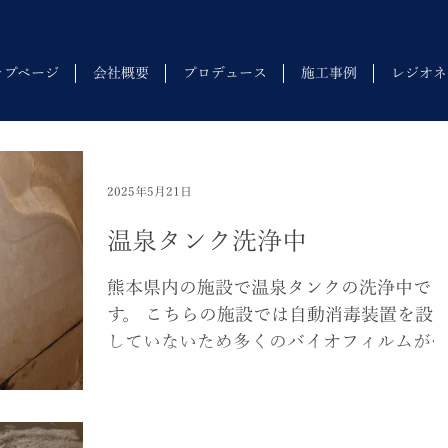
ップページ
会社概要
プロデュース
施工事例
レジオネ
2025年5月21日
温泉タンク洗浄中
熊本県内の施設で温泉タンクの洗浄中で
す。 こちらの施設では自動消毒装置を設
していないため多くのバイオフィルムが
生しています。 自動消毒装置や定期的な
浄はレジオネラ事故のリスクを大幅に下
ることができます。 安全な設備環境を整