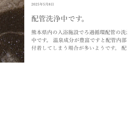
るため、少なくとも年に1回の清掃・消毒
2025年5月8日
をし...
配管洗浄中です。
熊本県内の入浴施設でろ過循環配管の洗
中です。 温泉成分が豊富ですと配管内部
付着してしまう場合が多いようです。 配
内部の付着物はレジオネラ菌繁殖の原因
なりますので、定期的な洗浄が必要です。
九州のレジオネラ対策・配管洗浄作業は
ひ 「お風呂のシンドー」 にご相談くださ
い。