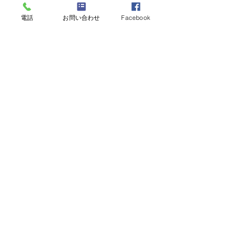
錦戸整形外科（熊本県松橋町）
電話
お問い合わせ
Facebook
筋湯観光ホテル（大分・筋湯温
泉）
九州ホテル（長崎県雲仙）
九州電力別府保養所（別府市）
九十九ホテル（長崎・島原）
千賀荘（長崎県・壱岐）
前田クリニック（熊本市）
泰泉閣（原鶴温泉）
茶碗屋旅館（本渡市）
朝妻の湯（久留米）
七色の風（大分県湯布院町）
湯布院町・湯平温泉（大分県湯