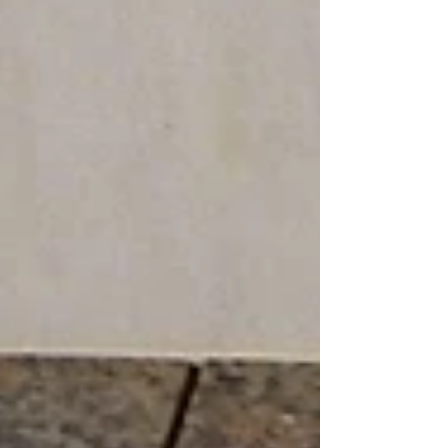
策として有効な殺菌力 浴槽水の濁りを
抑え、透明度を維持 日常管理に取り入
れやすい運用性 ■ 使用のポイント 湯
クリアーの効果を最大限発揮するため
には、定期的に濃度を測定し、残留塩
素濃度を維持しましょう。（目安：
0.4mg/L以上） 自動薬注装置を導入す
れば、安定した薬剤投入が可能です。
湯クリアーは、レジオネラ対策と水質
維持を同時に行える実用的な塩素剤で
す。 日常管理と定期対策を組み合わ
せ、安全で快適な浴場環境を維持しま
しょう。