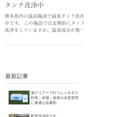
2月5日
タンク洗浄中
熊本県内の温浴施設で温泉タンク洗浄
中です。 この施設では定期的にタンク
洗浄をしていますが、温泉成分が豊富
ですと 汚れや、バイオフィルムの発生
につながります。 定期的な洗浄はレジ
オネラ事故のリスクを大幅に下げるこ
とができます。 安全な設備環境を整え
るため、少なくとも年に1回の清掃・消
毒をしましょう。 温泉タンクの清掃は
最新記事
ぜひ 「お風呂のシンドー」 にご相談く
ださい！
湯クリアーで行うレジオネラ
対策｜浴場・温泉の水質管理
に最適な塩素剤