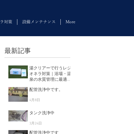
ラ対策
設備メンテナンス
More
最新記事
湯クリアーで行うレジ
オネラ対策｜浴場・温
泉の水質管理に最適な
塩素剤
配管洗浄中です。
5月11日
4月8日
タンク洗浄中
3月24日
配管洗浄中です