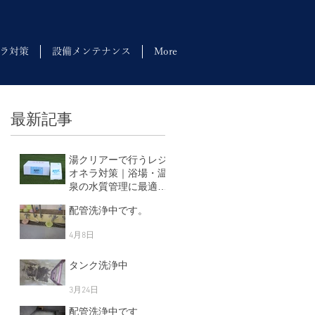
ラ対策
設備メンテナンス
More
最新記事
湯クリアーで行うレジ
オネラ対策｜浴場・温
泉の水質管理に最適な
塩素剤
配管洗浄中です。
5月11日
4月8日
タンク洗浄中
3月24日
配管洗浄中です