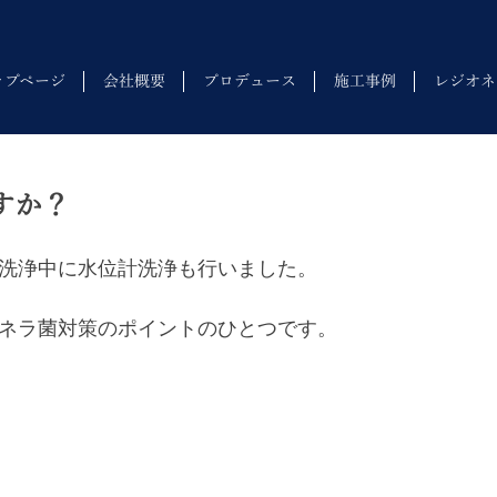
ップページ
会社概要
プロデュース
施工事例
レジオネ
すか？
洗浄中に水位計洗浄も行いました。
ネラ菌対策のポイントのひとつです。