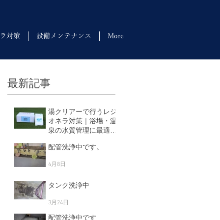
ラ対策
設備メンテナンス
More
最新記事
湯クリアーで行うレジ
オネラ対策｜浴場・温
泉の水質管理に最適な
塩素剤
配管洗浄中です。
5月11日
4月8日
タンク洗浄中
3月24日
配管洗浄中です