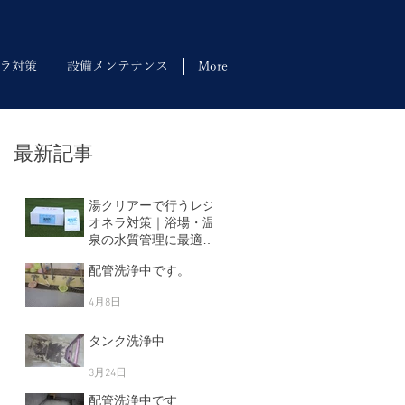
ラ対策
設備メンテナンス
More
最新記事
湯クリアーで行うレジ
オネラ対策｜浴場・温
泉の水質管理に最適な
塩素剤
配管洗浄中です。
5月11日
4月8日
タンク洗浄中
3月24日
配管洗浄中です