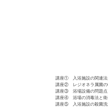
講座①　入浴施設の関連法
講座②　レジオネラ属菌の
講座③　浴場設備の問題点
講座④　浴場の消毒法と衛
講座⑤　入浴施設の殺菌洗