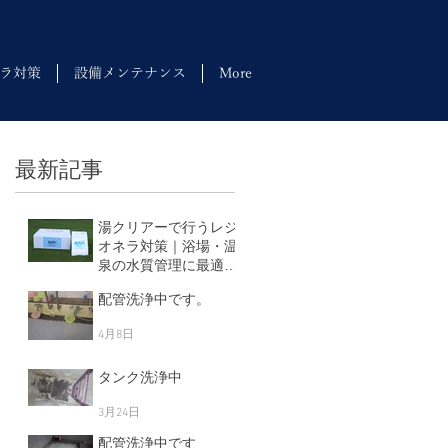
ラ対策
設備メンテナンス
More
最新記事
湯クリアーで行うレジ
オネラ対策｜浴場・温
泉の水質管理に最適な
塩素剤
配管洗浄中です。
5月11日
4月8日
タンク洗浄中
3月24日
配管洗浄中です